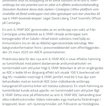
presenteras visar att konjugering av en toxisk substans till en anti-IL1RAP-
antikropp har stor potential som en säker och effektiv antitumörbehandling.
Dessutom illustrerar dessa data styrkan i Cantargias CANxx-plattform som
innehåller ett flertal antikroppar med olika egenskaper som kan utvecklas till
nya IL1RAP-baserade terapier",
säger David Liberg, Chief Scientific Officer
på Cantargia.
En anti-IL1RAP ADC genererades av en antikropp som valts ut från
Cantargias unika bibliotek av IL1RAP-riktade antikroppar som
konjugerades till en tubulin-riktad toxisk substans med hjälp av
ImmunoGens (nu en del av AbbVie) egenutvecklade teknologi. Mer
bakgrundsinformation finns i pressmeddelandet som offentliggjordes
den 25 mars 2025 om AACR-presentationen.
Prekliniska data för den nya anti-IL1RAP ADC:n visar effektiv hämning
av tumörtillväxt med potent dosberoende antitumöraktivitet i en
tumörmodell som uttrycker högt IL1RAP. Noterbart är att en engångsdos
av ADC:n ledde till en långvarig effekt och visade 100 % överlevnad vid
dag 95 i modellen med högt IL1RAP, jämfört med 60 % hos djur som
behandlades med en kontroll-ADC (icke-målsökande antikropp
konjugerad till samma linker och toxiska substans). En stark hämning av
tumörtillväxt kunde också uppnås i en tumörmodell som uttrycker lågt
IL1RAP. Detta visar på effektivitet av anti-IL1RAP ADC-behandling över
olika måluttrycksnivåer. Vidare noterades inga markanta förändringar i
kroppsvikt, lever- och njurenzymnivåer, och frånvaron av histologiska