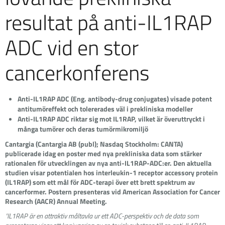
resultat på anti-IL1RAP
ADC vid en stor
cancerkonferens
Anti-IL1RAP ADC (Eng. antibody-drug conjugates) visade potent
antitumöreffekt och tolererades väl i prekliniska modeller
Anti-IL1RAP ADC riktar sig mot IL1RAP, vilket är överuttryckt i
många tumörer och deras tumörmikromiljö
Cantargia (Cantargia AB (publ); Nasdaq Stockholm: CANTA)
publicerade idag en poster med nya prekliniska data som stärker
rationalen för utvecklingen av nya anti-IL1RAP-ADC:er. Den aktuella
studien visar potentialen hos interleukin-1 receptor accessory protein
(IL1RAP) som ett mål för ADC-terapi över ett brett spektrum av
cancerformer. Postern presenteras vid American Association for Cancer
Research (AACR) Annual Meeting.
"IL1RAP är en attraktiv måltavla ur ett ADC-perspektiv och de data som