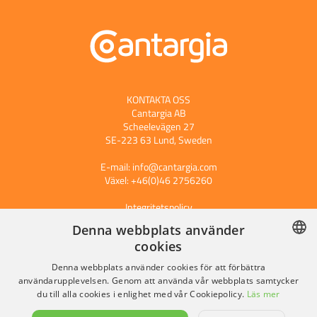
KONTAKTA OSS
Cantargia AB
Scheelevägen 27
SE-223 63 Lund, Sweden
E-mail:
info@cantargia.com
Växel: +46(0)46 2756260
Integritetspolicy
Denna webbplats använder
cookies
Prenumerera på våra pressreleaser
SWEDISH
Denna webbplats använder cookies för att förbättra
användarupplevelsen. Genom att använda vår webbplats samtycker
ENGLISH
du till alla cookies i enlighet med vår Cookiepolicy.
Läs mer