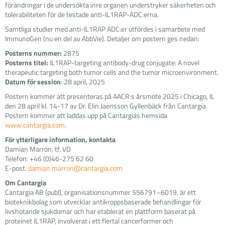
förändringar i de undersökta inre organen understryker säkerheten och
tolerabiliteten för de testade anti-IL1RAP-ADC:erna.
Samtliga studier med anti-IL1RAP ADC:er utfördes i samarbete med
ImmunoGen (nu en del av AbbVie). Detaljer om postern ges nedan:
Posterns nummer:
2875
Posterns titel:
IL1RAP-targeting antibody-drug conjugate: A novel
therapeutic targeting both tumor cells and the tumor microenvironment.
Datum för session
: 28 april, 2025
Postern kommer att presenteras på AACR:s årsmöte 2025 i Chicago, IL
den 28 april kl. 14-17 av Dr. Elin Jaensson Gyllenbäck från Cantargia.
Postern kommer att laddas upp på Cantargias hemsida
www.cantargia.com
.
För ytterligare information, kontakta
Damian Marron, tf. VD
Telefon: +46 (0)46-275 62 60
E-post:
damian.marron@cantargia.com
Om Cantargia
Cantargia AB (publ), organisationsnummer 556791–6019, är ett
bioteknikbolag som utvecklar antikroppsbaserade behandlingar för
livshotande sjukdomar och har etablerat en plattform baserat på
proteinet IL1RAP, involverat i ett flertal cancerformer och