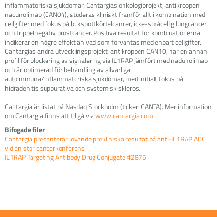
inflammatoriska sjukdomar. Cantargias onkologiprojekt, antikroppen
nadunolimab (CAN04), studeras kliniskt framför allt i kombination med
cellgifter med fokus på bukspottkörtelcancer, icke-småcellig lungcancer
och trippelnegativ bröstcancer. Positiva resultat för kombinationerna
indikerar en högre effekt än vad som förväntas med enbart cellgifter.
Cantargias andra utvecklingsprojekt, antikroppen CAN10, har en annan
profil för blockering av signalering via IL1RAP jämfört med nadunolimab
och är optimerad för behandling av allvarliga
autoimmuna/inflammatoriska sjukdomar, med initialt fokus på
hidradenitis suppurativa och systemisk skleros.
Cantargia är listat på Nasdaq Stockholm (ticker: CANTA). Mer information
om Cantargia finns att tillgå via
www.cantargia.com
.
Bifogade filer
Cantargia presenterar lovande prekliniska resultat på anti-IL1RAP ADC
vid en stor cancerkonferens
IL1RAP Targeting Antibody Drug Conjugate #2875