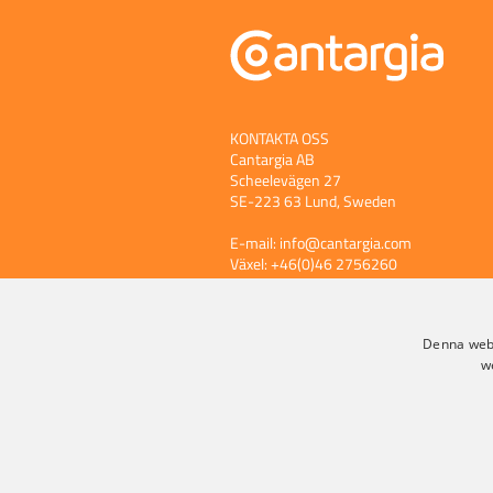
KONTAKTA OSS
Cantargia AB
Scheelevägen 27
SE-223 63 Lund, Sweden
E-mail:
info@cantargia.com
Växel: +46(0)46 2756260
Integritetspolicy
Denna webb
w